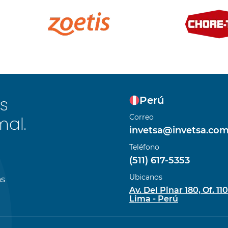
s
Perú
mal.
Correo
invetsa@invetsa.co
Teléfono
(511) 617-5353
Ubicanos
as
Av. Del Pinar 180, Of. 110
Lima - Perú