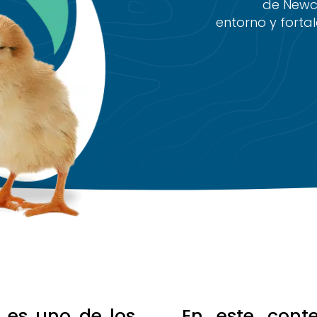
de Newcas
entorno y forta
 es uno de los
En este conte