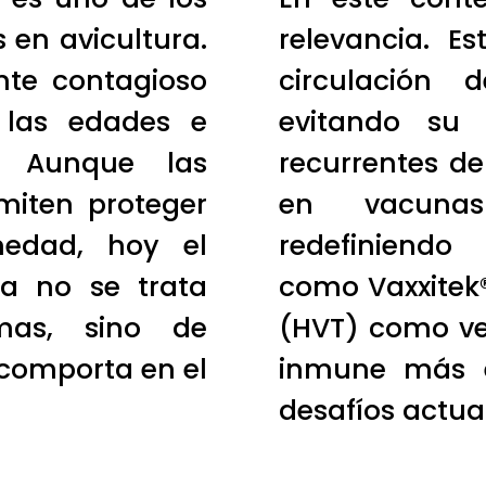
s en avicultura.
relevancia. E
nte contagioso
circulación 
 las edades e
evitando su 
. Aunque las
recurrentes de
rmiten proteger
en vacuna
medad, hoy el
redefiniendo
a no se trata
como Vaxxitek®
mas, sino de
(HVT) como ve
comporta en el
inmune más e
desafíos actual