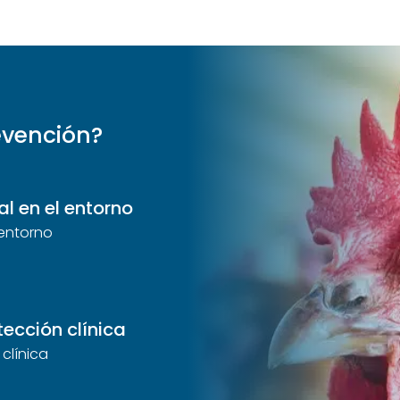
evención?
l en el entorno
 entorno
tección clínica
clínica