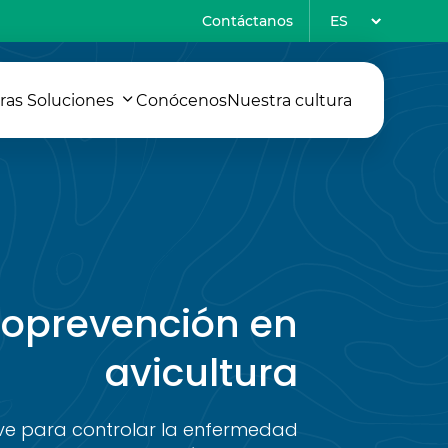
Elegir
Contáctanos
un
idioma
ras Soluciones
Conócenos
Nuestra cultura
ioprevención en
avicultura
ve para controlar la enfermedad