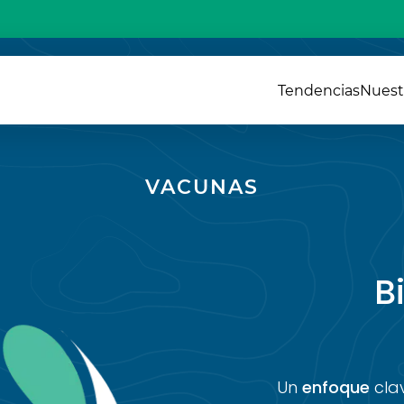
Tendencias
Nuest
VACUNAS
B
Un
enfoque
cla